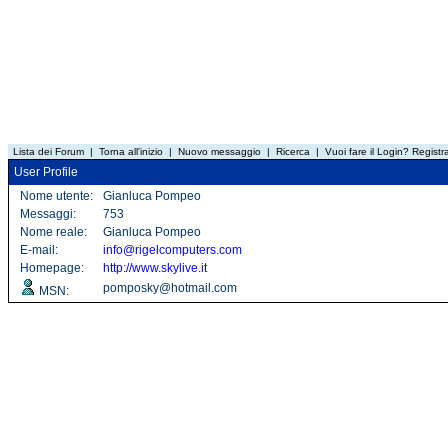
Lista dei Forum
|
Torna all'inizio
|
Nuovo messaggio
|
Ricerca
|
Vuoi fare il Login? Registra
User Profile
Nome utente:
Gianluca Pompeo
Messaggi:
753
Nome reale:
Gianluca Pompeo
E-mail:
info@rigelcomputers.com
Homepage:
http://www.skylive.it
pomposky@hotmail.com
MSN: